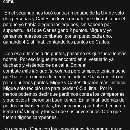
comí.
En el segundo nos tocó contra un equipo de la UV de solo
dos personas y Carles no tuvo combate, me dió rabia por él
porque yo había elegido los equipos, sin saberlo por
supuesto... así que Carles gano 2 puntos. Migue y yo
ganamos nuestros combates, por un punto cada uno,
ganando 4-1 al final, contando los puntos de Carles.
Con esa diferencia de puntos, pasar no es que fuera lo más
normal. Por eso Migue me encontró en el vestuario ya
duchado y vistiendome de calle. Entre al
combate
más frio que la mojama
pero tampoco tenía mucho
que hacer, en menos de medio minuto me había metido un
par de buenos puntos. Migue y Carles durarón más, incluso
Migue solo recibió uno para perder 0-5 al final. Por lo
menos podemos decir que perdimos contra los campeones
y que estos hicieron un buen kendo. En la final, además de
por los motivos egoístas, los animamos por haber hecho un
kendo más limpio y formal que sus adversarios. Creo que
fueron dignos campeones.
Yo acabo el Open con las sensaciones de siempre, de no