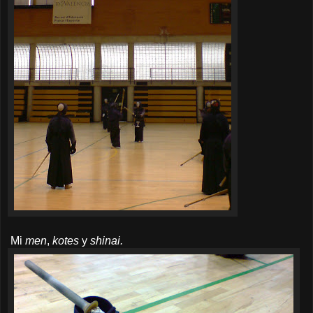
Mi
men
,
kotes
y
shinai.