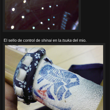
El sello de control de
shinai
en la
tsuka
del mio.