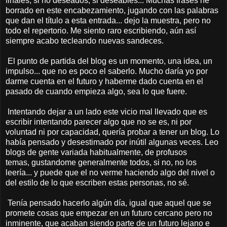
finales, si no deseados, si deseables... Muchas frases he
borrado en este encabezamiento, jugando con las palabras
que dan el título a esta entrada... dejo la muestra, pero no
todo el repertorio. Me siento raro escribiendo, aún así
siempre acabo tecleando nuevas sandeces.
El punto de partida del blog es un momento, una idea, un
impulso... que no es poco el saberlo. Mucho daría yo por
darme cuenta en el futuro y haberme dado cuenta en el
pasado de cuando empieza algo, sea lo que fuere.
Intentando dejar a un lado este vicio mal llevado que es
escribir intentando parecer algo que no se es, ni por
voluntad ni por capacidad, quería probar a tener un blog. Lo
había pensado y desestimado por inútil algunas veces. Leo
blogs de gente variada habitualmente, de profusos
temas, gustandome generalmente todos, si no, no los
leería... y puede que el no verme haciendo algo del nivel o
del estilo de lo que escriben estas personas, no sé.
Tenía pensado hacerlo algún día, igual que aquel que se
promete cosas que empezar en un futuro cercano pero no
inminente, que acaban siendo parte de un futuro lejano e