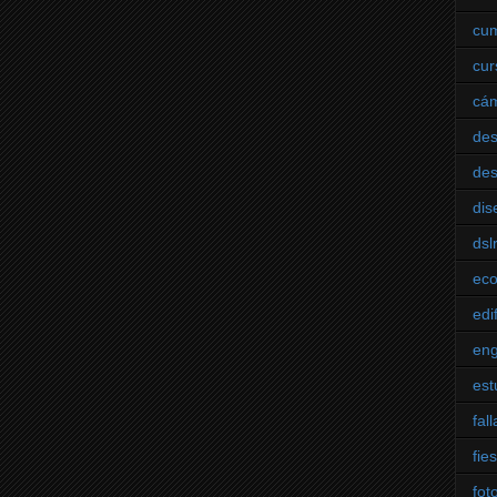
cu
cur
cá
des
des
dis
dsl
ec
edi
eng
est
fall
fie
fot