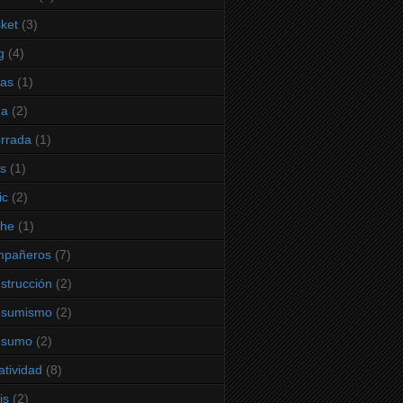
ket
(3)
g
(4)
sas
(1)
na
(2)
rrada
(1)
as
(1)
ic
(2)
che
(1)
mpañeros
(7)
strucción
(2)
nsumismo
(2)
nsumo
(2)
atividad
(8)
is
(2)