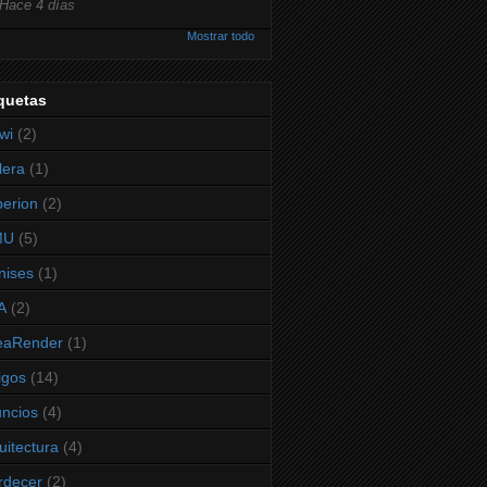
Hace 4 días
Mostrar todo
quetas
wi
(2)
lera
(1)
erion
(2)
MU
(5)
nises
(1)
A
(2)
eaRender
(1)
igos
(14)
ncios
(4)
uitectura
(4)
rdecer
(2)