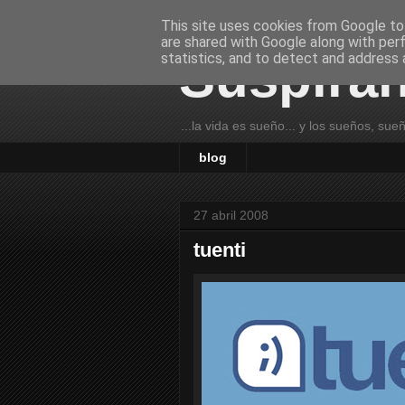
This site uses cookies from Google to 
are shared with Google along with per
Suspira
statistics, and to detect and address 
...la vida es sueño... y los sueños, sue
blog
27 abril 2008
tuenti