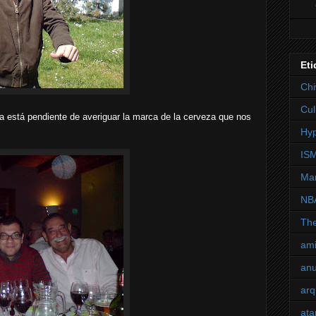
Eti
Chi
Cul
fa está pendiente de averiguar la marca de la cerveza que nos
Hyp
IS
Ma
NB
Th
am
anu
arq
ata