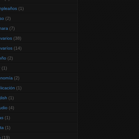
mpleaños
(1)
so
(2)
mara
(7)
varios
(38)
varíos
(14)
eño
(2)
r
(1)
onomía
(2)
fiicación
(1)
lish
(1)
udio
(4)
as
(1)
sta
(1)
o
(19)