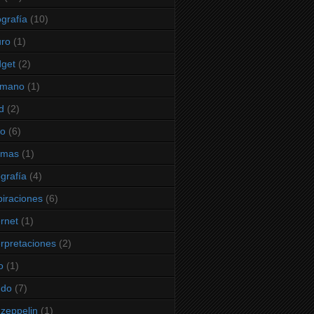
ografía
(10)
uro
(1)
get
(2)
rmano
(1)
d
(2)
do
(6)
omas
(1)
ografía
(4)
piraciones
(6)
ernet
(1)
erpretaciones
(2)
o
(1)
ndo
(7)
 zeppelin
(1)