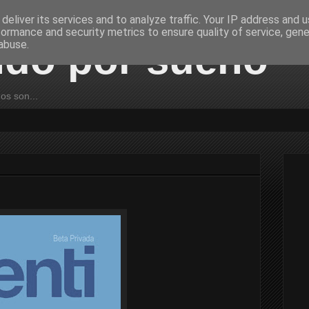
deliver its services and to analyze traffic. Your IP address and 
formance and security metrics to ensure quality of service, gen
ndo por sueño
abuse.
ños son...