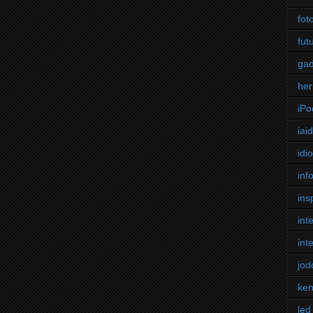
fot
fut
gad
he
iPo
iai
idi
inf
ins
int
int
jod
ke
led