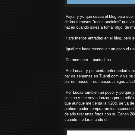
Vaya, y yo que usaba el blog para subir
de las famosas "redes sociales" que va 
haces cuando sales a tomar algo, de mar
Haré menos entradas en el blog, pero en 
Igual me hace reconducir un poco el uso
De momento... puntaditas...
Por Lucas, y por cierta enfermedad víri
par de semanas en Tuenti.com y ya he s
par de meses... con pocos amigos añadid
Por Lucas también un poco, y porque ya 
piscina y me voy a lanzar a por la refléx
que aunque me tienta la K20d, se va de 
prefiero poder comprarme los accesorios
dejado tirar unas fotos con su Canon 20
cuando me las mande él.