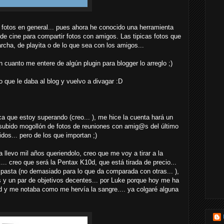
 fotos en general... pues ahora he conocido una herramienta
de cine para compartir fotos con amigos. Las tipicas fotos que
cha, de playita o de lo que sea con los amigos...
cuanto me entere de algún plugin para blogger lo arreglo ;)
 que le daba al blog y vuelvo a divagar :D
ca que estoy superando (creo... ), me hice la cuenta hará un
ubido mogollón de fotos de reuniones con amig@s del último
os... pero de los que importan ;)
llevo mil años queriendolo, creo que me voy a tirar a la
.... creo que será la Pentax K10d, que está tirada de precio...
pasta (no demasiado para lo que da comparada con otras... ),
 y un par de objetivos decentes... por Luke porque hoy me ha
d y me notaba como me hervía la sangre.... ya colgaré alguna