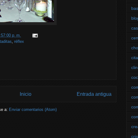
bas
blo
ca
:57:00 p. m.
ce
taditas
,
réflex
cho
cit
clin
co
co
Inicio
Entrada antigua
con
co
se a:
Enviar comentarios (Atom)
co
cre
cris