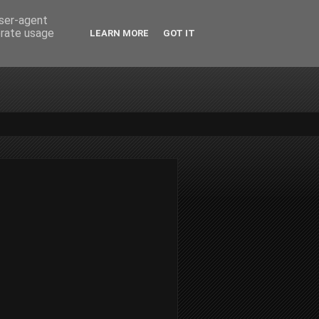
user-agent
erate usage
LEARN MORE
GOT IT